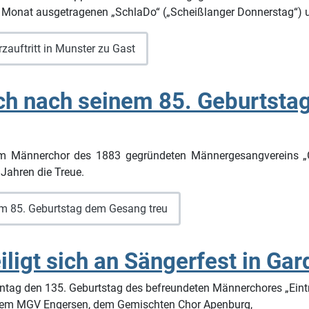
im Monat ausgetragenen „SchlaDo“ („Scheißlanger Donnerstag“) u
zauftritt in Munster zu Gast
ch nach seinem 85. Geburtsta
im Männerchor des 1883 gegründeten Männergesangvereins „G
 Jahren die Treue.
em 85. Geburtstag dem Gesang treu
ligt sich an Sängerfest in Ga
g den 135. Geburtstag des befreundeten Männerchores „Eintra
em MGV Engersen, dem Gemischten Chor Apenburg,